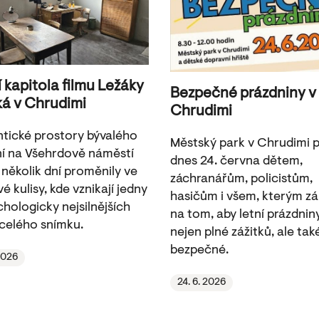
í kapitola filmu Ležáky
Bezpečné prázdniny v
ká v Chrudimi
Chrudimi
tické prostory bývalého
Městský park v Chrudimi pa
í na Všehrdově náměstí
dnes 24. června dětem,
 několik dní proměnily ve
záchranářům, policistům,
é kulisy, kde vznikají jedny
hasičům i všem, kterým zá
chologicky nejsilnějších
na tom, aby letní prázdnin
celého snímku.
nejen plné zážitků, ale tak
bezpečné.
 2026
24. 6. 2026