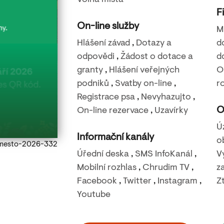
Volná místa
F
On-line služby
M
Hlášení závad
,
Dotazy a
d
odpovědi
,
Žádost o dotace a
d
granty
,
Hlášení veřejných
O
22. 8. 2026
podniků
,
Svatby on-line
,
r
Filmová noc na Báře – Nečekané léto
Registrace psa
,
Nevyhazujto
,
O
On-line rezervace
,
Uzavírky
Rozhledna Bára - Podhůra
Ú
Informační kanály
o
Ulice s kostelem
Úřední deska
,
SMS InfoKanál
,
V
Mobilní rozhlas
,
Chrudim TV
,
z
Facebook
,
Twitter
,
Instagram
,
Z
Youtube