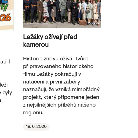
Ležáky ožívají před
kamerou
Historie znovu ožívá. Tvůrci
třil
připravovaného historického
filmu Ležáky pokračují v
natáčení a první záběry
leží
naznačují, že vzniká mimořádný
y byly
projekt, který připomene jeden
é
z nejsilnějších příběhů našeho
regionu.
19. 6. 2026