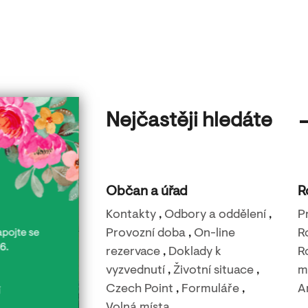
Nejčastěji hledáte
Občan a úřad
R
Kontakty
,
Odbory a oddělení
,
P
Provozní doba
,
On-line
R
rezervace
,
Doklady k
R
vyzvednutí
,
Životní situace
,
m
Czech Point
,
Formuláře
,
A