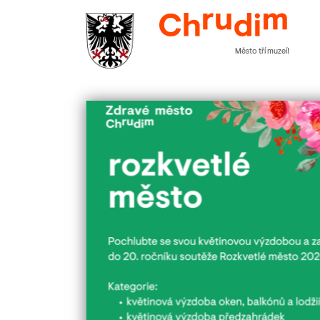
Město tří muzeí!