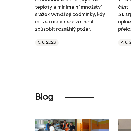
Dlouhodobé sucho, vysoké
V čás
teploty a minimální množství
části
srážek vytvářejí podmínky, kdy
31. s
může i malá nepozornost
úplné
způsobit rozsáhlý požár.
přelo
5. 8. 2026
4. 8.
Blog