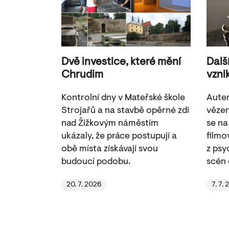
Dvě investice, které mění
Dalš
Chrudim
vzni
Kontrolní dny v Mateřské škole
Auten
Strojařů a na stavbě opěrné zdi
vězen
nad Žižkovým náměstím
se na
ukázaly, že práce postupují a
filmov
obě místa získávají svou
z psy
budoucí podobu.
scén 
20. 7. 2026
7. 7.