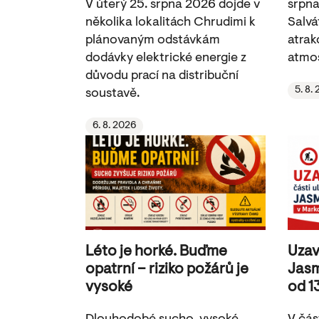
V úterý 25. srpna 2026 dojde v
srpna
několika lokalitách Chrudimi k
Salvá
plánovaným odstávkám
atrak
dodávky elektrické energie z
atmos
důvodu prací na distribuční
5. 8.
soustavě.
6. 8. 2026
Léto je horké. Buďme
Uzav
opatrní – riziko požárů je
Jasm
vysoké
od 1