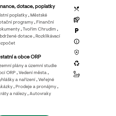
inance, dotace, poplatky
ístní poplatky
,
Městské
otační programy
,
Finanční
okumenty
,
Tvořím Chrudim
,
bdržené dotace
,
Rozklikávací
23. 8. 2026
ozpočet
Carmen story
statní a obce ORP
Městské kino Chrudim
zemní plány a územní studie
bcí ORP
,
Vedení města
,
yhlášky a nařízení
,
Veřejné
akázky
,
Prodeje a pronájmy
,
tráty a nálezy
,
Autovraky