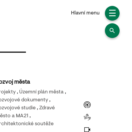
☰
Hlavní menu
ozvoj města
rojekty
,
Územní plán města
,
ozvojové dokumenty
,
ozvojové studie
,
Zdravé
ěsto a MA21
,
rchitektonické soutěže