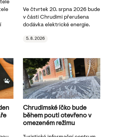
tele
tele
Ve čtvrtek 20. srpna 2026 bude
v části Chrudimi přerušena
í
dodávka elektrické energie.
5. 8. 2026
 den
Chrudimské íčko bude
aře
během pouti otevřeno v
omezeném režimu