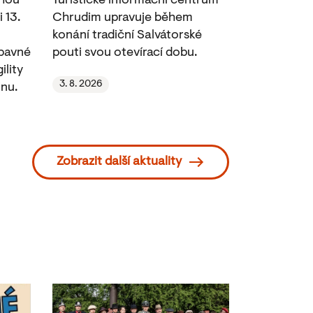
ohou
Turistické informační centrum
 13.
Chrudim upravuje během
konání tradiční Salvátorské
ábavné
pouti svou otevírací dobu.
ility
3. 8. 2026
nu.
Zobrazit další aktuality