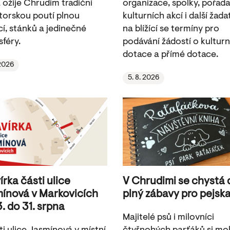
 ožije Chrudim tradiční
organizace, spolky, pořada
torskou poutí plnou
kulturních akcí i další žada
cí, stánků a jedinečné
na blížící se termíny pro
féry.
podávání žádostí o kulturn
dotace a přímé dotace.
 2026
5. 8. 2026
írka části ulice
V Chrudimi se chystá
ínová v Markovicích
plný zábavy pro pejsk
3. do 31. srpna
Majitelé psů i milovníci