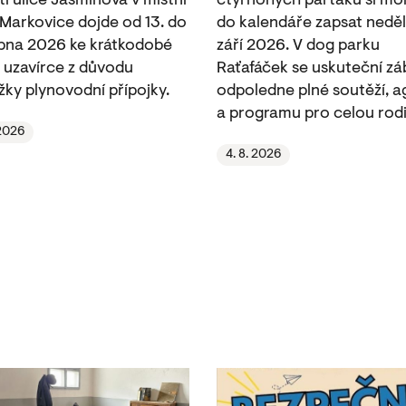
ti ulice Jasmínová v místní
čtyřnohých parťáků si m
 Markovice dojde od 13. do
do kalendáře zapsat neděli
rpna 2026 ke krátkodobé
září 2026. V dog parku
 uzavírce z důvodu
Raťafáček se uskuteční z
žky plynovodní přípojky.
odpoledne plné soutěží, ag
a programu pro celou rodi
 2026
4. 8. 2026