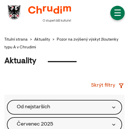
☰
O stupeň blíž kultuře!
Titulní strana
>
Aktuality
>
Pozor na zvýšený výskyt žloutenky
typu A v Chrudimi
Aktuality
Skrýt filtry
Od nejstarších
Červenec 2025