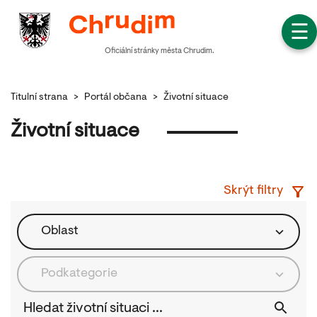
☰
Oficiální stránky města Chrudim.
Titulní strana
>
Portál občana
>
Životní situace
Životní situace
Skrýt filtry
Oblast
Podkategorie