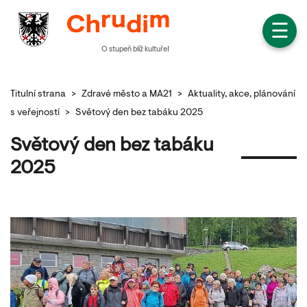
☰
O stupeň blíž kultuře!
Titulní strana
>
Zdravé město a MA21
>
Aktuality, akce, plánování
s veřejností
>
Světový den bez tabáku 2025
Světový den bez tabáku
2025