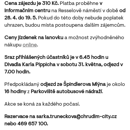
Cena zájezdu je 310 Kč.
Platba proběhne
v
Informačním centru
na
Resselově
náměstí
v době
od
28. 4. do 19. 5.
Pokud do této doby nebude poplatek
uhrazen, budou místa postoupena dalším zájemcům.
Ceny jízdenek
na lanovku
a možnost zvýhodněného
nákupu
online
.
Sraz přihlášených účastníků je v 6.45 hodin u
Divadla Karla Pippicha v sobotu 31. května, odjezd v
7.00 hodin.
Předpokládaný
odjezd ze Špindlerova Mlýna
je okolo
16 hodiny
z
Parkoviště autobusové nádraží
.
Akce se koná za každého počasí.
Rezervace na sarka.truneckova@chrudim-city.cz
nebo 469 657 100.