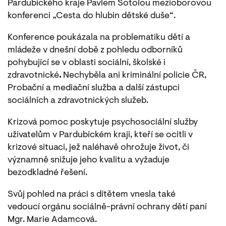
Pardubického kraje Pavlem Šotolou mezioborovou
konferenci „Cesta do hlubin dětské duše“.
Konference poukázala na problematiku dětí a
mládeže
v dnešní době
z pohledu odborníků
pohybující se v oblasti sociální, školské i
zdravotnické
.
Nechyběla ani kriminální policie ČR,
Probační a mediační služba a další zástupci
sociálních a zdravotnických služeb.
Krizová pomoc poskytuje psychosociální služby
uživatelům v Pardubickém kraji, kteří se ocitli v
krizové situaci, jež naléhavě ohrožuje život, či
významně snižuje jeho kvalitu a vyžaduje
bezodkladné řešení.
Svůj pohled na práci s dítětem vnesla také
vedoucí orgánu sociálně-právní ochrany dětí paní
Mgr. Marie Adamcová.