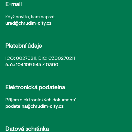
E-mail
Když nevíte, kam napsat
urad@chrudim-city.cz
Platební údaje
IČO: 00270211, DIČ: CZ00270211
č. ú.: 104 109 545 / 0300
Elektronická podatelna
Příjem elektronických dokumentů
podatelna@chrudim-city.cz
Datová schránka