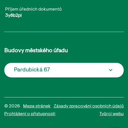
Příjem úředních dokumentů
3y8b2pi
Budovy městského úřadu
Pardubická 67
© 2026
Mapa stránek
Zásady zpracování osobních údajů
Prohlášení o přistupnosti
Tvůrci webu
Potřebujete poradit?