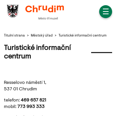
☰
Město tří muzeí!
Titulní strana
>
Městský úřad
>
Turistické informační centrum
Turistické informační
centrum
Resselovo náměstí 1,
537 01 Chrudim
telefon:
469 657 821
mobil:
773 993 333