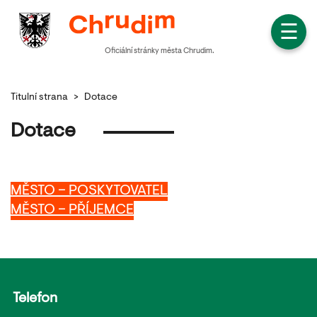
☰
Oficiální stránky města Chrudim.
Titulní strana
>
Dotace
Dotace
MĚSTO – POSKYTOVATEL
MĚSTO – PŘÍJEMCE
Telefon