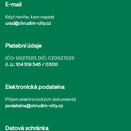
E-mail
Když nevíte, kam napsat
urad@chrudim-city.cz
Platební údaje
IČO: 00270211, DIČ: CZ00270211
č. ú.: 104 109 545 / 0300
Elektronická podatelna
Příjem elektronických dokumentů
podatelna@chrudim-city.cz
Datová schránka