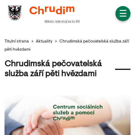
☰
Město, kde stojí za to žít!
Titulní strana
>
Aktuality
>
Chrudimská pečovatelská služba září
pěti hvězdami
Chrudimská pečovatelská
služba září pěti hvězdami