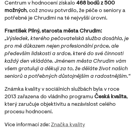
Centrum v hodnocení získalo
468 bodů z 500
možných
, což znovu potvrdilo, že péče o seniory a
potřebné je Chrudimi na té nejvyšší úrovni.
František Pilný, starosta města Chrudim:
„Výsledek, kterého pečovatelská služba dosáhla, je
pro mě důkazem nejen profesionální práce, ale
především lidskosti a srdce, které do své činnosti
každý den vkládáte. Jménem města Chrudim vám
všem gratuluji a děkuji za to, že děláte život našich
seniorů a potřebných důstojnějším a radostnějším.“
Známka kvality v sociálních službách byla v roce
2013 zařazena do vládního programu
Česká kvalita
,
který zaručuje objektivitu a nezávislost celého
procesu hodnocení.
Více informací zde:
Značka kvality