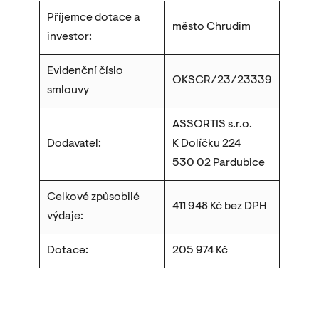
Příjemce dotace a
město Chrudim
investor:
Evidenční číslo
OKSCR/23/23339
smlouvy
ASSORTIS s.r.o.
Dodavatel:
K Dolíčku 224
530 02 Pardubice
Celkové způsobilé
411 948 Kč bez DPH
výdaje:
Dotace:
205 974 Kč