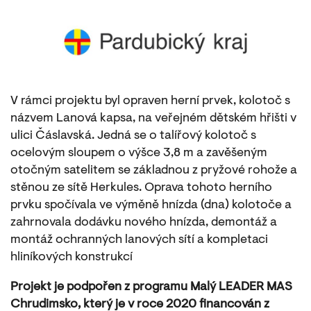
V rámci projektu byl opraven herní prvek, kolotoč s
názvem Lanová kapsa, na veřejném dětském hřišti v
ulici Čáslavská. Jedná se o talířový kolotoč s
ocelovým sloupem o výšce 3,8 m a zavěšeným
otočným satelitem se základnou z pryžové rohože a
stěnou ze sítě Herkules. Oprava tohoto herního
prvku spočívala ve výměně hnízda (dna) kolotoče a
zahrnovala dodávku nového hnízda, demontáž a
montáž ochranných lanových sítí a kompletaci
hliníkových konstrukcí
Projekt je podpořen z programu Malý LEADER MAS
Chrudimsko, který je v roce 2020 financován z