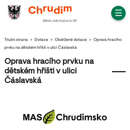
☰
Město, kde stojí za to žít!
Titulní strana
>
Dotace
>
Obdržené dotace
>
Oprava hracího
prvku na dětském hřišti v ulici Čáslavská
Oprava hracího prvku na
dětském hřišti v ulici
Čáslavská