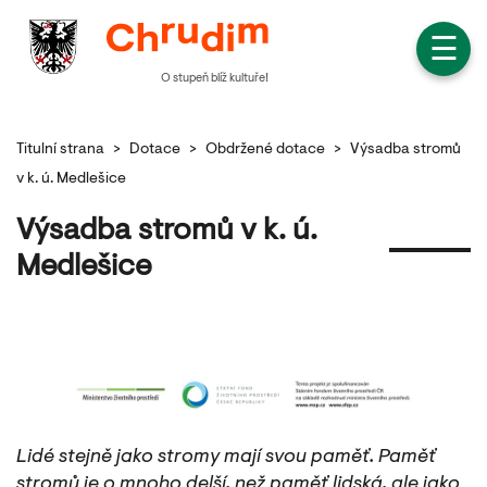
☰
O stupeň blíž kultuře!
Titulní strana
>
Dotace
>
Obdržené dotace
>
Výsadba stromů
v k. ú. Medlešice
Výsadba stromů v k. ú.
Medlešice
Lidé stejně jako stromy mají svou paměť. Paměť
stromů je o mnoho delší, než paměť lidská, ale jako