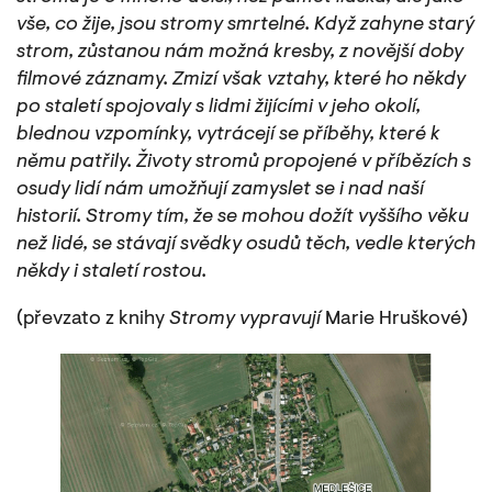
vše, co žije, jsou stromy smrtelné. Když zahyne starý
strom, zůstanou nám možná kresby, z novější doby
filmové záznamy. Zmizí však vztahy, které ho někdy
po staletí spojovaly s lidmi žijícími v jeho okolí,
blednou vzpomínky, vytrácejí se příběhy, které k
němu patřily. Životy stromů propojené v příbězích s
osudy lidí nám umožňují zamyslet se i nad naší
historií. Stromy tím, že se mohou dožít vyššího věku
než lidé, se stávají svědky osudů těch, vedle kterých
někdy i staletí rostou.
(převzato z knihy
Stromy vypravují
Marie Hruškové)