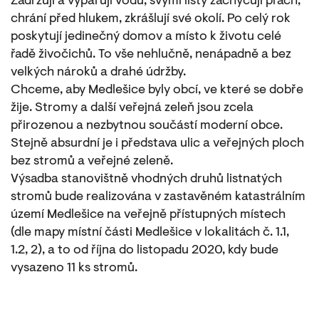
Zadržují a vypařují vodu, svými listy zachycují prach,
chrání před hlukem, zkrášlují své okolí. Po celý rok
poskytují jedinečný domov a místo k životu celé
řadě živočichů. To vše nehlučně, nenápadně a bez
velkých nároků a drahé údržby.
Chceme, aby Medlešice byly obcí, ve které se dobře
žije. Stromy a další veřejná zeleň jsou zcela
přirozenou a nezbytnou součástí moderní obce.
Stejně absurdní je i představa ulic a veřejných ploch
bez stromů a veřejné zeleně.
Výsadba stanovištně vhodných druhů listnatých
stromů bude realizována v zastavěném katastrálním
území Medlešice na veřejně přístupných místech
(dle mapy místní části Medlešice v lokalitách č. 1.1,
1.2, 2), a to od října do listopadu 2020, kdy bude
vysazeno 11 ks stromů.