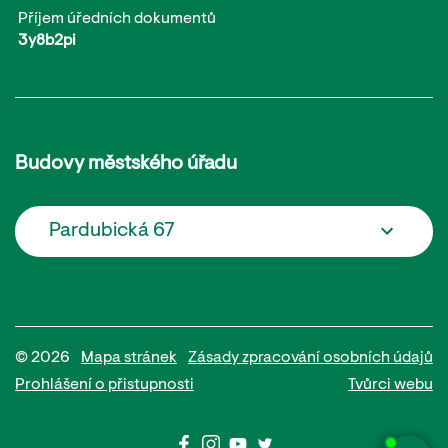
Příjem úředních dokumentů
3y8b2pi
Budovy městského úřadu
Pardubická 67
© 2026
Mapa stránek
Zásady zpracování osobních údajů
Prohlášení o přistupnosti
Tvůrci webu
Potřebujete poradit?