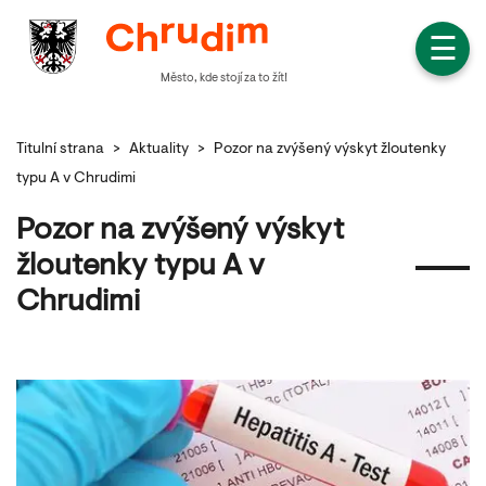
☰
Město, kde stojí za to žít!
Titulní strana
>
Aktuality
>
Pozor na zvýšený výskyt žloutenky
typu A v Chrudimi
Pozor na zvýšený výskyt
žloutenky typu A v
Chrudimi