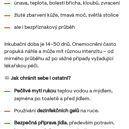
únava, teplota, bolesti břicha, kloubů, zvracení
žluté zbarvení kůže, tmavá moč, světlá stolice
ale i bezpříznakový průběh
Inkubační doba je 14–50 dnů. Onemocnění často
propuká náhle a může mít různou intenzitu – od
mírného průběhu až po vážné případy vyžadující
lékařskou péči.
🧼
Jak chránit sebe i ostatní?
Pečlivé mytí rukou
teplou vodou a mýdlem,
zejména po toaletě a před jídlem.
Používání
dezinfekčních gelů
na ruce.
Bezpečná příprava jídla
, především potravin,