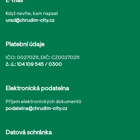
E-mail
Když nevíte, kam napsat
urad@chrudim-city.cz
Platební údaje
IČO: 00270211, DIČ: CZ00270211
č. ú.: 104 109 545 / 0300
Elektronická podatelna
Příjem elektronických dokumentů
podatelna@chrudim-city.cz
Datová schránka