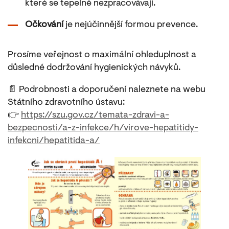
které se tepelně nezpracovávají.
Očkování
je nejúčinnější formou prevence.
Prosíme veřejnost o maximální ohleduplnost a
důsledné dodržování hygienických návyků.
📄 Podrobnosti a doporučení naleznete na webu
Státního zdravotního ústavu:
👉
https://szu.gov.cz/temata-zdravi-a-
bezpecnosti/a-z-infekce/h/virove-hepatitidy-
infekcni/hepatitida-a/