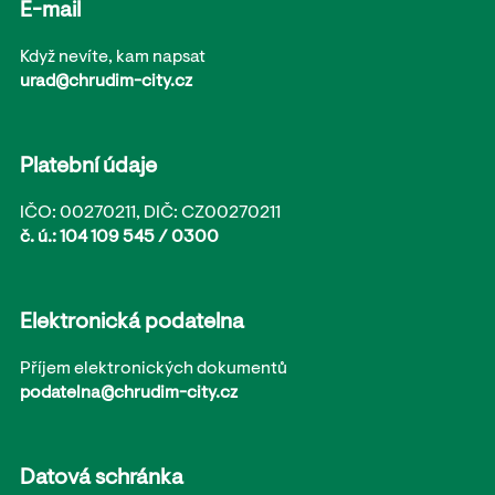
E-mail
Když nevíte, kam napsat
urad@chrudim-city.cz
Platební údaje
IČO: 00270211, DIČ: CZ00270211
č. ú.: 104 109 545 / 0300
Elektronická podatelna
Příjem elektronických dokumentů
podatelna@chrudim-city.cz
Datová schránka