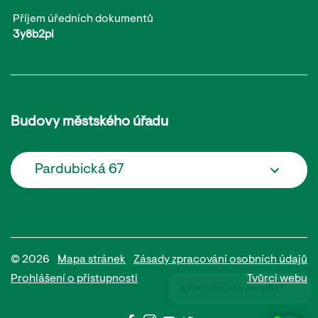
Příjem úředních dokumentů
3y8b2pi
Budovy městského úřadu
Pardubická 67
© 2026
Mapa stránek
Zásady zpracování osobních údajů
Prohlášení o přistupnosti
Tvůrci webu
Potřebujete poradit?