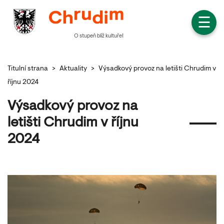
☰
O stupeň blíž kultuře!
Titulní strana
>
Aktuality
>
Výsadkový provoz na letišti Chrudim v
říjnu 2024
Výsadkový provoz na
letišti Chrudim v říjnu
2024