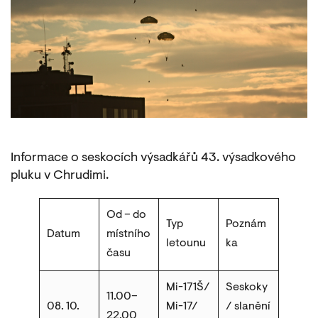
Informace o seskocích výsadkářů 43. výsadkového
pluku v Chrudimi.
Od – do
Typ
Poznám
Datum
místního
letounu
ka
času
Mi-171Š/
Seskoky
11.00–
08. 10.
Mi-17/
/ slanění
22.00