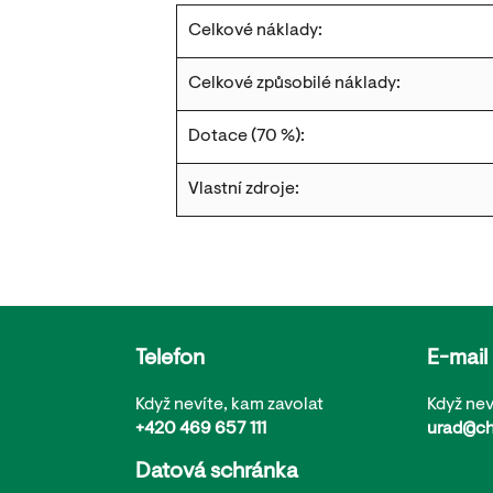
Celkové náklady:
Celkové způsobilé náklady:
Dotace (70 %):
Vlastní zdroje:
Telefon
E-mail
Když nevíte, kam zavolat
Když nev
+420 469 657 111
urad@ch
Datová schránka