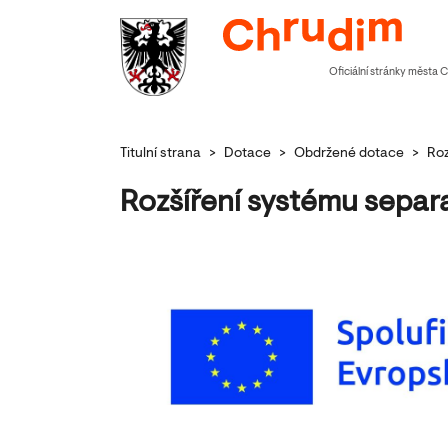
Oficiální stránky města 
Titulní strana
>
Dotace
>
Obdržené dotace
>
Roz
Rozšíření systému sepa