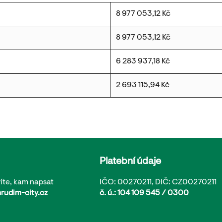
8 977 053,12 Kč
8 977 053,12 Kč
6 283 937,18 Kč
2 693 115,94 Kč
Platební údaje
íte, kam napsat
IČO: 00270211, DIČ: CZ00270211
rudim-city.cz
č. ú.: 104 109 545 / 0300