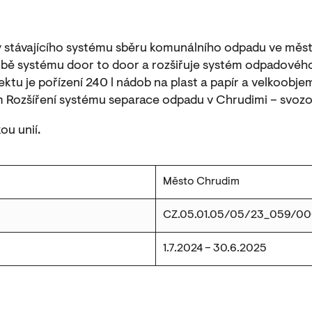
 stávajícího systému sběru komunálního odpadu ve městě
bě systému door to door a rozšiřuje systém odpadovéh
tu je pořízení 240 l nádob na plast a papír a velkoobj
m Rozšíření systému separace odpadu v Chrudimi – svozo
ou unií.
Město Chrudim
CZ.05.01.05/05/23_059/0
1.7.2024 – 30.6.2025