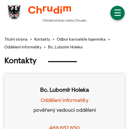
☰
Oficiální stránky města Chrudim.
Titulní strana
>
Kontakty
>
Odbor kanceláře tajemníka
>
Oddělení informatiky
>
Bc. Lubomír Holeka
Kontakty
Bc. Lubomír Holeka
Oddělení informatiky
pověřený vedoucí oddělení
469 657 650