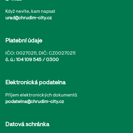
Když nevíte, kam napsat
urad@chrudim-city.cz
Platební údaje
IČO: 00270211, DIČ: CZ00270211
č. ú.: 104 109 545 / 0300
Elektronická podatelna
Příjem elektronických dokumentů
podatelna@chrudim-city.cz
Datová schránka