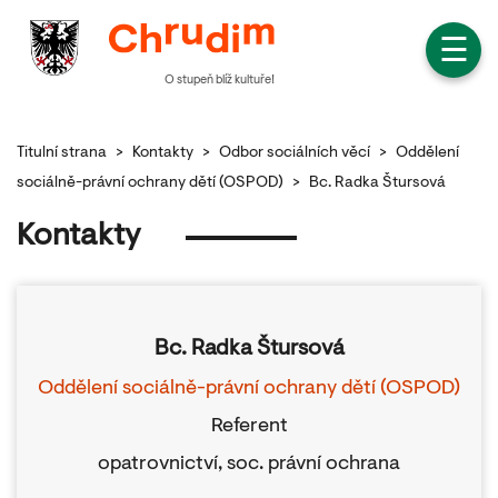
☰
O stupeň blíž kultuře!
Titulní strana
>
Kontakty
>
Odbor sociálních věcí
>
Oddělení
sociálně-právní ochrany dětí (OSPOD)
>
Bc. Radka Štursová
Kontakty
Bc. Radka Štursová
Oddělení sociálně-právní ochrany dětí (OSPOD)
Referent
opatrovnictví, soc. právní ochrana