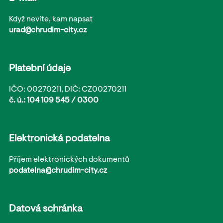
Když nevíte, kam napsat
urad@chrudim-city.cz
Platební údaje
IČO: 00270211, DIČ: CZ00270211
č. ú.: 104 109 545 / 0300
Elektronická podatelna
Příjem elektronických dokumentů
podatelna@chrudim-city.cz
Datová schránka