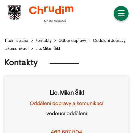
☰
Město tří muzeí!
Titulní strana
>
Kontakty
>
Odbor dopravy
>
Oddělení dopravy
a komunikací
>
Lic. Milan Šikl
Kontakty
Lic. Milan Šikl
Oddělení dopravy a komunikací
vedoucí oddělení
469 657 504