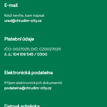
E-mail
Když nevíte, kam napsat
urad@chrudim-city.cz
Platební údaje
IČO: 00270211, DIČ: CZ00270211
č. ú.: 104 109 545 / 0300
Elektronická podatelna
Příjem elektronických dokumentů
podatelna@chrudim-city.cz
Datová schránka