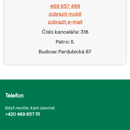
469 657 489
zobrazit mobil
zobrazit e-mail
Číslo kanceláře: 316
Patro: II.
Budova: Pardubická 67
Telefon
Když nevíte, kam zavolat
+420 469 657 111