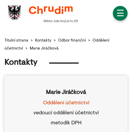
☰
Město, kde stojí za to žít!
Titulní strana
>
Kontakty
>
Odbor finanční
>
Oddělení
účetnictví
>
Marie Jiráčková
Kontakty
Marie Jiráčková
Oddělení účetnictví
vedoucí oddělení účetnictví
metodik DPH