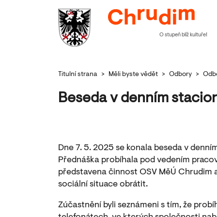
O stupeň blíž kultuře!
Titulní strana
>
Měli byste vědět
>
Odbory
>
Odbo
Beseda v denním stacio
Dne 7. 5. 2025 se konala beseda v denním 
Přednáška probíhala pod vedením praco
představena činnost OSV MěÚ Chrudim a p
sociální situace obrátit.
Zúčastnění byli seznámeni s tím, že prob