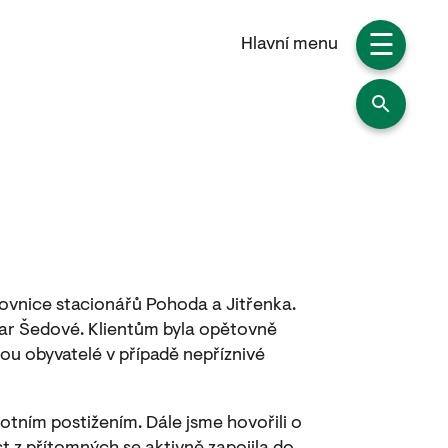
☰
Hlavní menu
acovnice stacionářů Pohoda a Jitřenka.
r Šedové. Klientům byla opětovně
u obyvatelé v případě nepříznivé
otním postižením. Dále jsme hovořili o