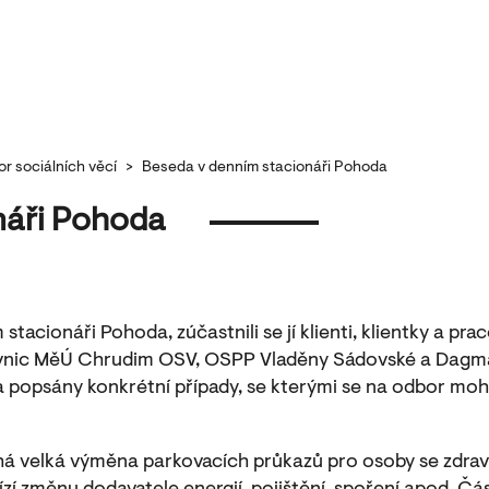
r sociálních věcí
>
Beseda v denním stacionáři Pohoda
náři Pohoda
stacionáři Pohoda, zúčastnili se jí klienti, klientky a pr
vnic MěÚ Chrudim OSV, OSPP Vladěny Sádovské a Dagma
opsány konkrétní případy, se kterými se na odbor moho
íhá velká výměna parkovacích průkazů pro osoby se zdrav