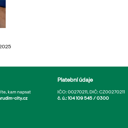
 2025
Platební údaje
íte, kam napsat
IČO: 00270211, DIČ: CZ00270211
rudim-city.cz
č. ú.: 104 109 545 / 0300