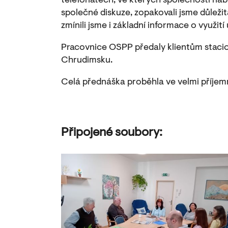
telefonátech, ve kterých společnosti nabí
společné diskuze, zopakovali jsme důležit
zmínili jsme i základní informace o využití
Pracovnice OSPP předaly klientům stacion
Chrudimsku.
Celá přednáška proběhla ve velmi příjem
Připojené soubory: