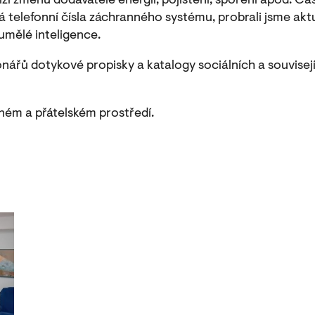
zí změnu dodavatele energií, pojištění, spoření apod. Čá
á telefonní čísla záchranného systému, probrali jsme akt
 umělé inteligence.
ářů dotykové propisky a katalogy sociálních a souvisejí
ném a přátelském prostředí.