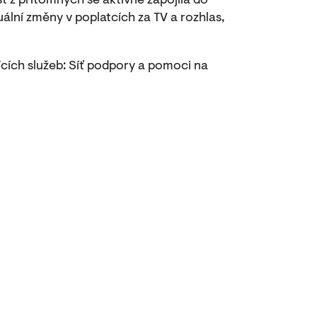
st z přítomných se aktivně zapojila do
uální změny v poplatcích za TV a rozhlas,
cích služeb: Síť podpory a pomoci na