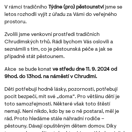
V rámci tradičního
Týdne (pro) pěstounství
jsme se
letos rozhodli vyjít z úřadu za Vámi do veřejného
prostoru.
Zvolili jsme venkovní prostředí tradičních
Chrudimských trhů. Rádi bychom Vás oslovili a
seznámili s tím, co je pěstounská péče a jak se
případně stát pěstounem.
Akce se bude konat
ve středu
dne 11. 9. 2024 od
9hod. do 13hod. na náměstí v Chrudimi.
Děti potřebují hodně lásky, pozornosti, potřebují
pocit bezpečí, mít své „doma“. Pro většinu dětí je
toto samozřejmostí. Některé však toto štěstí
nemají. Není nikdo, kdo by se o ně postaral, měl je
rád. Proto hledáme stále náhradní rodiče –
pěstouny. Dávají opuštěným dětem domov. Díky