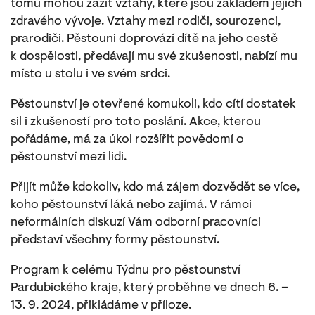
tomu mohou zažít vztahy, které jsou základem jejich
zdravého vývoje. Vztahy mezi rodiči, sourozenci,
prarodiči. Pěstouni doprovází dítě na jeho cestě
k dospělosti, předávají mu své zkušenosti, nabízí mu
místo u stolu i ve svém srdci.
Pěstounství je otevřené komukoli, kdo cítí dostatek
sil i zkušeností pro toto poslání. Akce, kterou
pořádáme, má za úkol rozšířit povědomí o
pěstounství mezi lidi.
Přijít může kdokoliv, kdo má zájem dozvědět se více,
koho pěstounství láká nebo zajímá. V rámci
neformálních diskuzí Vám odborní pracovníci
představí všechny formy pěstounství.
Program k celému Týdnu pro pěstounství
Pardubického kraje, který proběhne ve dnech 6. –
13. 9. 2024, přikládáme v příloze.