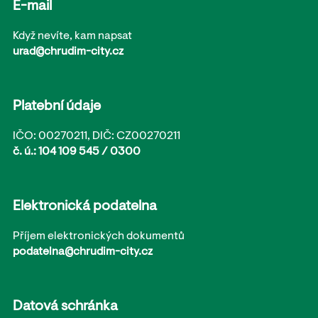
E-mail
Když nevíte, kam napsat
urad@chrudim-city.cz
Platební údaje
IČO: 00270211, DIČ: CZ00270211
č. ú.: 104 109 545 / 0300
Elektronická podatelna
Příjem elektronických dokumentů
podatelna@chrudim-city.cz
Datová schránka