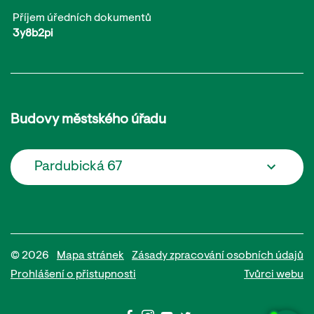
Příjem úředních dokumentů
3y8b2pi
Budovy městského úřadu
Pardubická 67
© 2026
Mapa stránek
Zásady zpracování osobních údajů
Prohlášení o přistupnosti
Tvůrci webu
Potřebujete poradit?