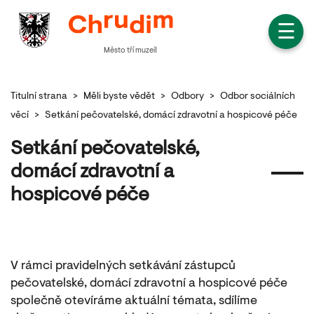
☰
Město tří muzeí!
Titulní strana
>
Měli byste vědět
>
Odbory
>
Odbor sociálních
věcí
>
Setkání pečovatelské, domácí zdravotní a hospicové péče
Setkání pečovatelské,
domácí zdravotní a
hospicové péče
V rámci pravidelných setkávání zástupců
pečovatelské, domácí zdravotní a hospicové péče
společně otevíráme aktuální témata, sdílíme