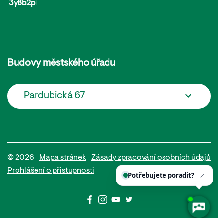
3y8b2pi
Budovy městského úřadu
Pardubická 67
© 2026
Mapa stránek
Zásady zpracování osobních údajů
Prohlášení o přistupnosti
Tvůrci webu
Potřebujete poradit?
Zept