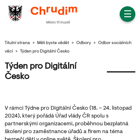
☰
Město tří muzeí!
Titulní strana
>
Měli byste vědět
>
Odbory
>
Odbor sociálních
věcí
>
Týden pro Digitální Česko
Týden pro Digitální
Česko
V rámci Týdne pro Digitální Česko (18. – 24. listopad
2024), který pořádá Úřad vlády ČR spolu s
partnerskými organizacemi, proběhnou bezplatná
školení pro zaměstnance úřadů a firem na téma
bezpečí dětí v online světě. Školení pro