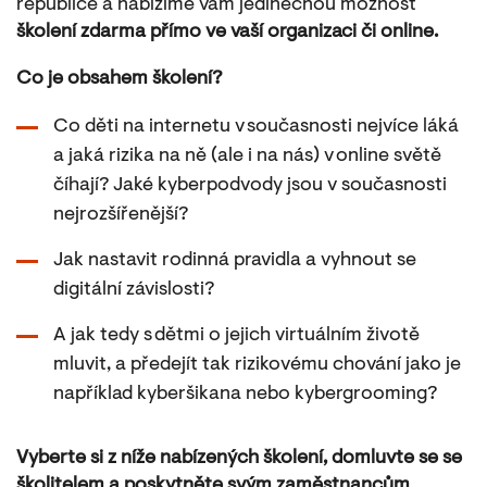
republice a nabízíme vám jedinečnou možnost
školení zdarma přímo ve vaší organizaci či online.
Co je obsahem školení?
Co děti na internetu v současnosti nejvíce láká
a jaká rizika na ně (ale i na nás) v online světě
číhají? Jaké kyberpodvody jsou v současnosti
nejrozšířenější?
Jak nastavit rodinná pravidla a vyhnout se
digitální závislosti?
A jak tedy s dětmi o jejich virtuálním životě
mluvit, a předejít tak rizikovému chování jako je
například kyberšikana nebo kybergrooming?
Vyberte si z níže nabízených školení, domluvte se se
školitelem a poskytněte svým zaměstnancům