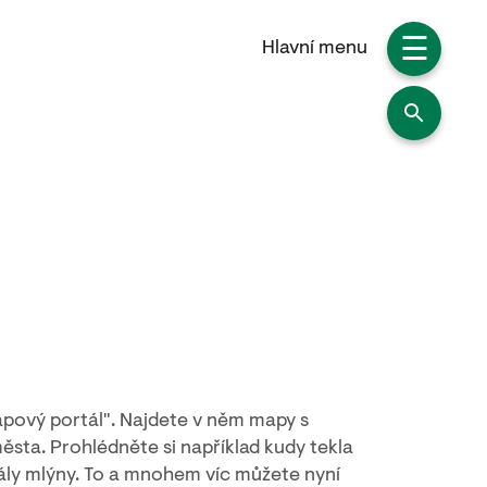
☰
Hlavní menu
apový portál". Najdete v něm mapy s
ěsta. Prohlédněte si například kudy tekla
ály mlýny. To a mnohem víc můžete nyní