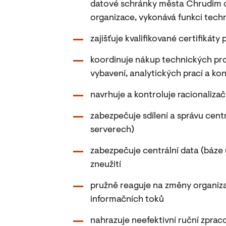
datové schránky města Chrudim d
organizace, vykonává funkci tec
zajišťuje kvalifikované certifikát
koordinuje nákup technických pr
vybavení, analytických prací a ko
navrhuje a kontroluje racionalizač
zabezpečuje sdílení a správu cent
serverech)
zabezpečuje centrální data (báze 
zneužití
pružně reaguje na změny organiza
informačních toků
nahrazuje neefektivní ruční zpra