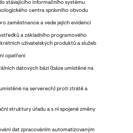
o stávajícího informačního systému
hnologického centra správního obvodu
y pro zaměstnance a vede jejich evidenci
ostředků a základního programového
nkrétních uživatelských produktů a služeb
ní opatření
rálních datových bází (báze umístěné na
umístěné na serverech) proti ztrátě a
ční struktury úřadu a s ní spojené změny
cování dat zpracováním automatizovaným