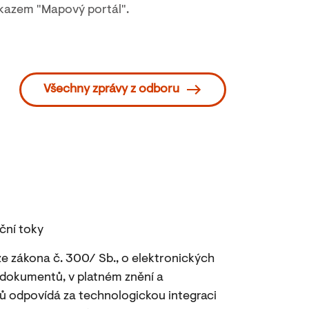
dkazem "Mapový portál".
Všechny zprávy z odboru
ační toky
i ze zákona č. 300/ Sb., o elektronických
 dokumentů, v platném znění a
sů odpovídá za technologickou integraci