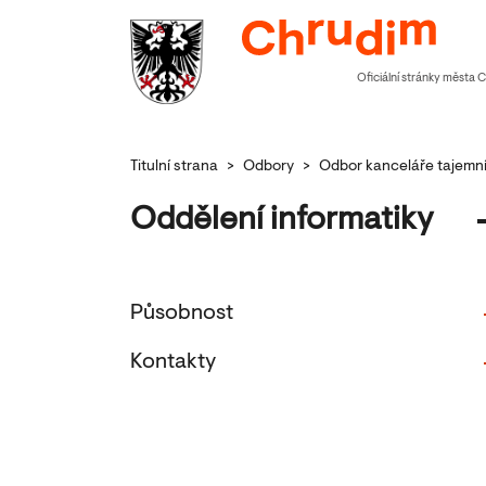
Oficiální stránky města 
Titulní strana
>
Odbory
>
Odbor kanceláře tajemn
Oddělení informatiky
Působnost
Kontakty