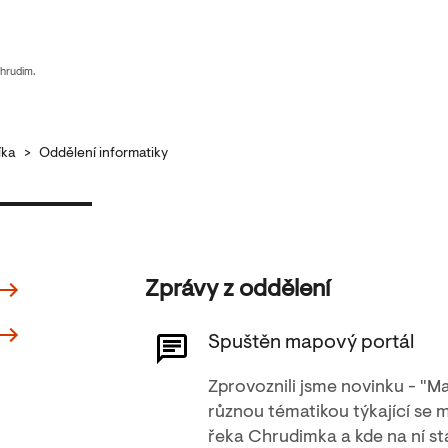
Chrudim.
íka
>
Oddělení informatiky
Zprávy z oddělení
Spuštěn mapový portál
Zprovoznili jsme novinku - "M
různou tématikou týkající se m
řeka Chrudimka a kde na ní st