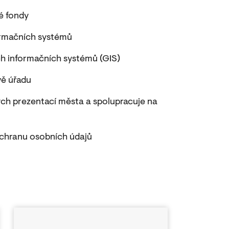
é fondy
formačních systémů
ých informačních systémů (GIS)
vě úřadu
h prezentací města a spolupracuje na
chranu osobních údajů