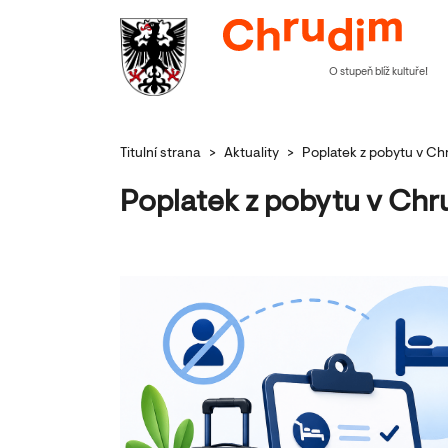
O stupeň blíž kultuře!
Titulní strana
>
Aktuality
>
Poplatek z pobytu v Chr
Poplatek z pobytu v Chru