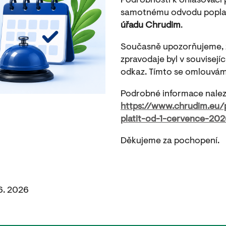
Podrobnosti k ohlašovací 
samotnému odvodu popla
úřadu Chrudim
.
Současně upozorňujeme, 
zpravodaje byl v souvisej
odkaz. Tímto se omlouvám
Podrobné informace nalez
https://www.chrudim.eu/
platit-od-1-cervence-20
Děkujeme za pochopení.
6. 2026