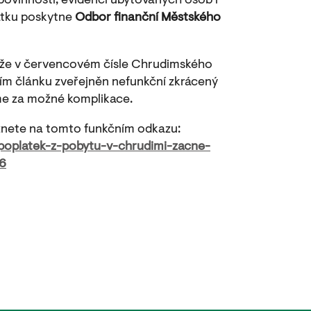
povinnosti, evidenci ubytovaných osob i
tku poskytne
Odbor finanční Městského
že v červencovém čísle Chrudimského
ícím článku zveřejněn nefunkční zkrácený
e za možné komplikace.
nete na tomto funkčním odkazu:
poplatek-z-pobytu-v-chrudimi-zacne-
26