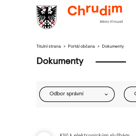
Město tří muzeí!
Titulní strana
>
Portál občana
>
Dokumenty
Dokumenty
Odbor správní