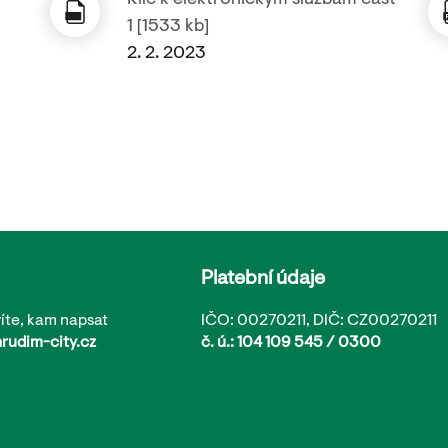
Klíč k elektronickým službám část
1 [1533 kb]
2. 2. 2023
Platební údaje
íte, kam napsat
IČO: 00270211, DIČ: CZ00270211
rudim-city.cz
č. ú.: 104 109 545 / 0300