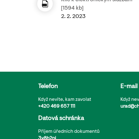
Klíč k elektronickým službám
[1594 kb]
2. 2. 2023
Telefon
E-mail
Když nevíte, kam zavolat
Když nev
+420 469 657 111
urad@ch
Datová schránka
Příjem úředních dokumentů
3y8b2pi