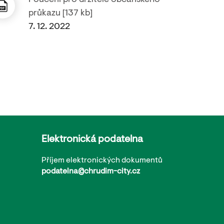
Poučení pro držitele občanského
průkazu [137 kb]
7. 12. 2022
Elektronická podatelna
Příjem elektronických dokumentů
podatelna@chrudim-city.cz