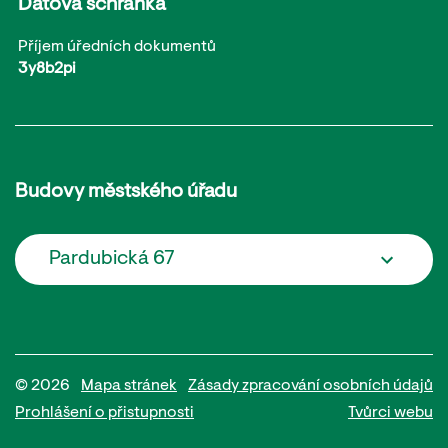
Datová schránka
Příjem úředních dokumentů
3y8b2pi
Budovy městského úřadu
Pardubická 67
© 2026
Mapa stránek
Zásady zpracování osobních údajů
Prohlášení o přistupnosti
Tvůrci webu
Potřebujete poradit?