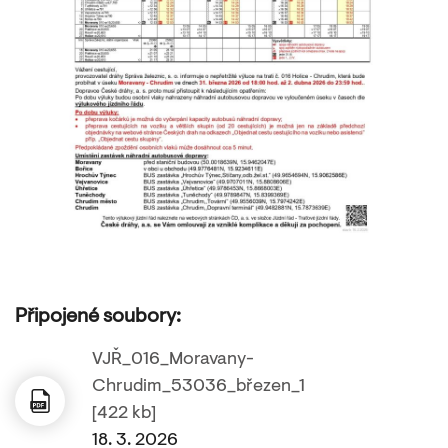
Připojené soubory:
VJŘ_016_Moravany-
Chrudim_53036_březen_1
[422 kb]
18. 3. 2026