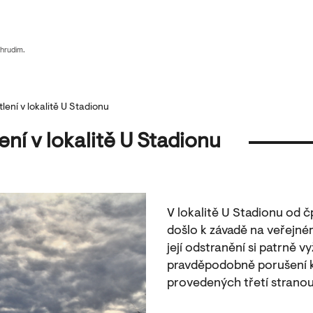
Chrudim.
ení v lokalitě U Stadionu
ní v lokalitě U Stadionu
V lokalitě U Stadionu od č
došlo k závadě na veřejné
její odstranění si patrně 
pravděpodobně porušení k
provedených třetí strano