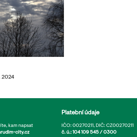
. 2024
Platební údaje
íte, kam napsat
IČO: 00270211, DIČ: CZ00270211
rudim-city.cz
č. ú.: 104 109 545 / 0300