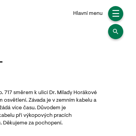
☰
Hlavní menu
p. 717 směrem k ulici Dr. Milady Horákové
m osvětlení. Závada je v zemním kabelu a
vyžádá více času. Důvodem je
abelu při výkopových pracích
u. Děkujeme za pochopení.