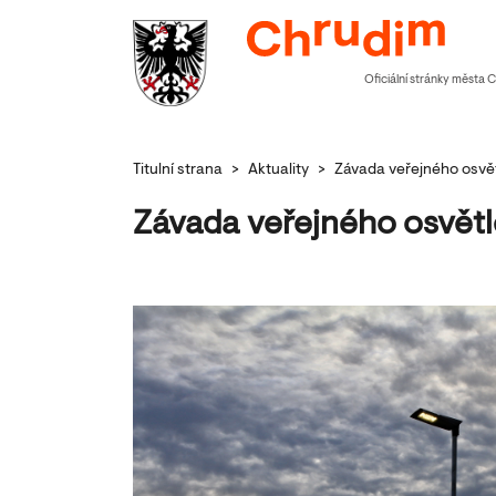
Oficiální stránky města 
Titulní strana
>
Aktuality
>
Závada veřejného osvětl
Závada veřejného osvětle