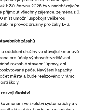
apacita již přestává být dostačující.
ek k 30. červnu 2025 by v nadcházejícím
é přijmout všechny zájemce, zejména z 3.
 30 míst umožní uspokojit veškerou
stabilní provoz družiny pro žáky 1.–3.
 stavebních zásahů
ho oddělení družiny ve stávající kmenové
obena pro účely výchovně-vzdělávací
ádné rozsáhlé stavební úpravy, ani
y poskytované péče. Navýšení kapacity
očet města a bude realizováno v rámci
ostí školy.
rozvoji školství
ke změnám ve školství systematicky a v