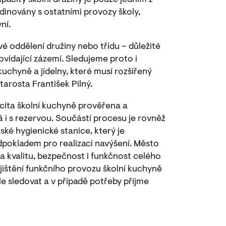
pacity školní družiny je pouze jedním z
dinovány s ostatními provozy školy,
ní.
é oddělení družiny nebo třídu – důležité
povídající zázemí. Sledujeme proto i
kuchyně a jídelny, které musí rozšířený
tarosta František Pilný.
cita školní kuchyně prověřena a
 i s rezervou. Součástí procesu je rovněž
ské hygienické stanice, který je
pokladem pro realizaci navýšení. Město
a kvalitu, bezpečnost i funkčnost celého
jištění funkčního provozu školní kuchyně
e sledovat a v případě potřeby přijme