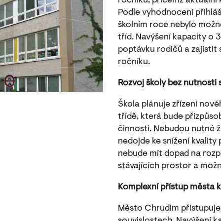
ročníku, přičemž aktuální k
Podle vyhodnocení přihláš
školním roce nebylo možn
tříd. Navýšení kapacity o
poptávku rodičů a zajistit 
ročníku.
Rozvoj školy bez nutnosti
Škola plánuje zřízení nové
třídě, která bude přizpůs
činnosti. Nebudou nutné ž
nedojde ke snížení kvalit
nebude mít dopad na rozp
stávajících prostor a možn
Komplexní přístup města k 
Město Chrudim přistupuje 