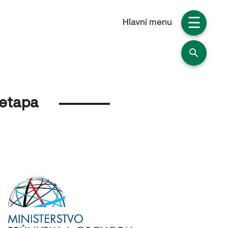
☰
Hlavní menu
 etapa