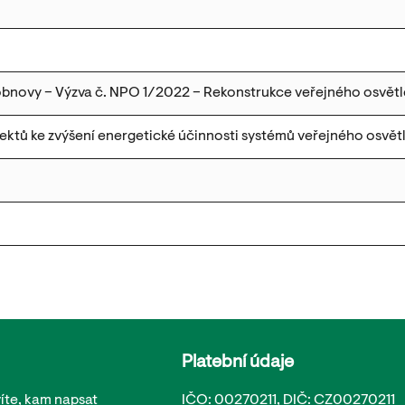
obnovy – Výzva č. NPO 1/2022 – Rekonstrukce veřejného osvětl
ektů ke zvýšení energetické účinnosti systémů veřejného osvět
Platební údaje
íte, kam napsat
IČO: 00270211, DIČ: CZ00270211