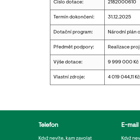
Číslo dotace:
2182000610
Termín dokončení:
31.12.2025
Dotační program:
Národní plán 
Předmět podpory:
Realizace proj
Výše dotace:
9 999 000 Kč
Vlastní zdroje:
4 019 044,11 Kč
Telefon
E-mail
Když nevíte, kam zavolat
Když nev