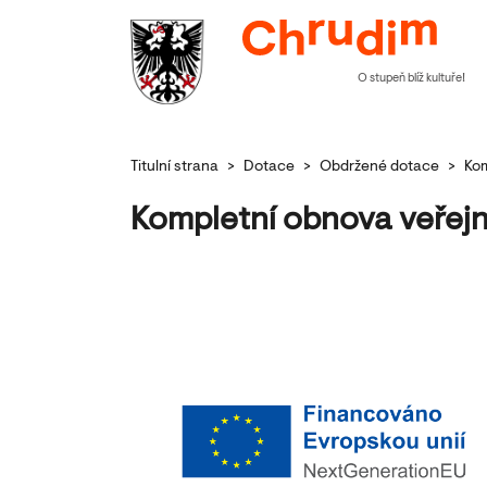
O stupeň blíž kultuře!
Titulní strana
>
Dotace
>
Obdržené dotace
>
Kom
Kompletní obnova veřejn