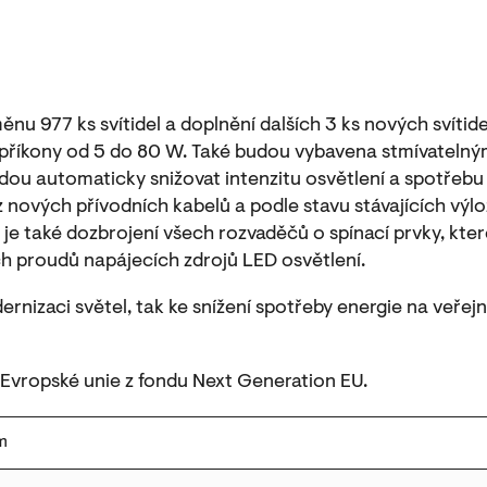
nu 977 ks svítidel a doplnění dalších 3 ks nových svítid
 příkony od 5 do 80 W. Také budou vybavena stmívatelnými
dou automaticky snižovat intenzitu osvětlení a spotřebu e
 nových přívodních kabelů a podle stavu stávajících výl
tu je také dozbrojení všech rozvaděčů o spínací prvky, k
 proudů napájecích zdrojů LED osvětlení.
ernizaci světel, tak ke snížení spotřeby energie na veřejn
 Evropské unie z fondu Next Generation EU.
m