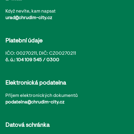
Když nevíte, kam napsat
urad@chrudim-city.cz
Platební údaje
IČO: 00270211, DIČ: CZ00270211
č. ú.: 104 109 545 / 0300
Elektronická podatelna
Příjem elektronických dokumentů
podatelna@chrudim-city.cz
Datová schránka