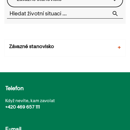
Závazné stanovisko
+
01. Pojmenování (název) životní situace:
Závazné stanovisko orgánu územního plánování
Telefon
02. Základní informace k životní situaci:
Když nevíte, kam zavolat
Úřad územního plánování je s účinností od 1. 1.
+420 469 657 111
2018 dotčeným orgánem, který vydává závazné
stanovisko. V závazném stanovisku úřad
územního plánování určí, zda je záměr přípustný
E-mail