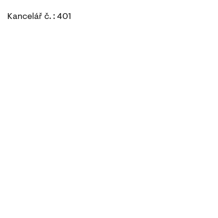
Kancelář č. : 401