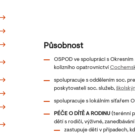
Působnost
OSPOD ve spolupráci s Okresním
kolizního opatrovnictví
Cochemsk
spolupracuje s oddělením soc. prev
poskytovateli soc. služeb,
školský
spolupracuje s lokálním síťařem
PÉČE O DÍTĚ A RODINU
(terénní p
dětí s rodiči, výživné, zanedbávání
zastupuje děti v případech, k