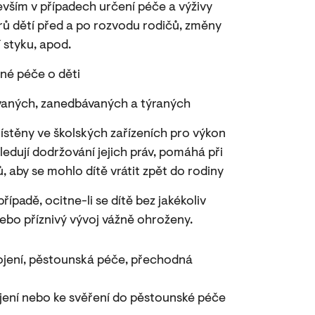
devším v případech určení péče a výživy
rů dětí před a po rozvodu rodičů, změny
 styku, apod.
né péče o děti
ívaných, zanedbávaných a týraných
místěny ve školských zařízeních pro výkon
ledují dodržování jejich práv, pomáhá při
 aby se mohlo dítě vrátit zpět do rodiny
řípadě, ocitne-li se dítě bez jakékoliv
nebo příznivý vývoj vážně ohroženy.
jení, pěstounská péče, přechodná
jení nebo ke svěření do pěstounské péče