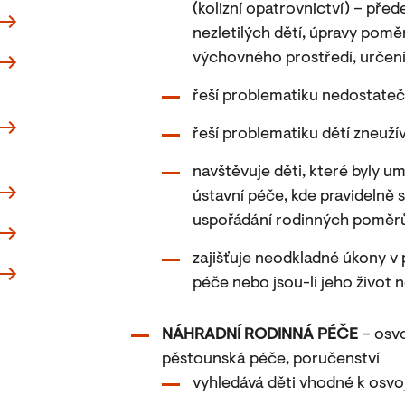
(kolizní opatrovnictví) – pře
nezletilých dětí, úpravy pomě
výchovného prostředí, určení
řeší problematiku nedostateč
řeší problematiku dětí zneuž
navštěvuje děti, které byly u
ústavní péče, kde pravidelně s
uspořádání rodinných poměrů,
zajišťuje neodkladné úkony v p
péče nebo jsou-li jeho život 
NÁHRADNÍ RODINNÁ PÉČE
– osvo
pěstounská péče, poručenství
vyhledává děti vhodné k osvo