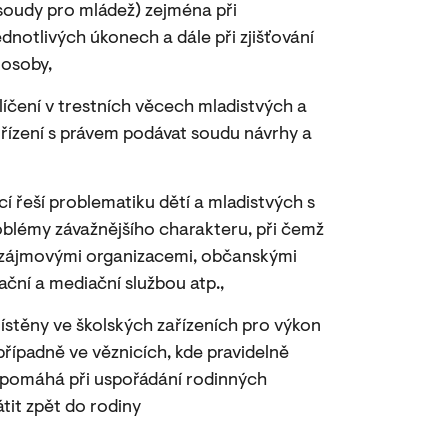
í, soudy pro mládež) zejména při
dnotlivých úkonech a dále při zjišťování
 osoby,
líčení v trestních věcech mladistvých a
a řízení s právem podávat soudu návrhy a
 řeší problematiku dětí a mladistvých s
lémy závažnějšího charakteru, při čemž
, zájmovými organizacemi, občanskými
ační a mediační službou atp.,
místěny ve školských zařízeních pro výkon
řípadně ve věznicích, kde pravidelně
v, pomáhá při uspořádání rodinných
tit zpět do rodiny