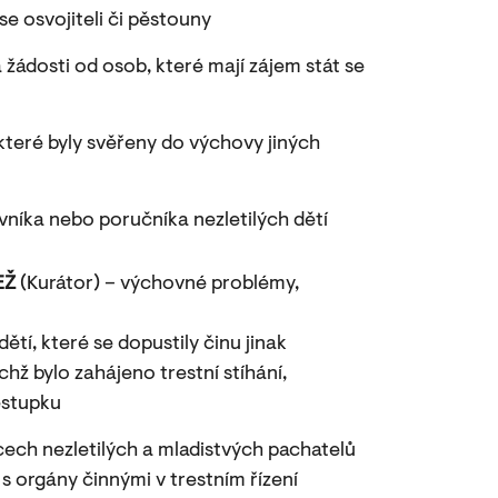
e osvojiteli či pěstouny
 žádosti od osob, které mají zájem stát se
 které byly svěřeny do výchovy jiných
vníka nebo poručníka nezletilých dětí
EŽ
(Kurátor) – výchovné problémy,
ětí, které se dopustily činu jinak
chž bylo zahájeno trestní stíhání,
estupku
ěcech nezletilých a mladistvých pachatelů
 s orgány činnými v trestním řízení