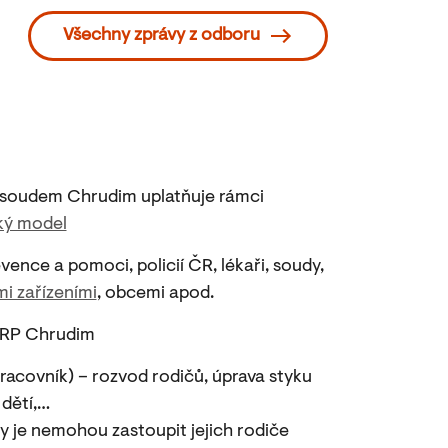
Všechny zprávy z odboru
 soudem Chrudim uplatňuje rámci
ý model
ence a pomoci, policií ČR, lékaři, soudy,
mi zařízeními
, obcemi apod.
 ORP Chrudim
racovník) – rozvod rodičů, úprava styku
 dětí,…
dy je nemohou zastoupit jejich rodiče