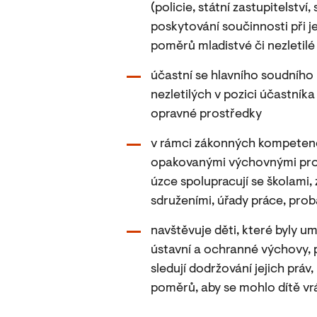
(policie, státní zastupitelstv
poskytování součinnosti při je
poměrů mladistvé či nezletilé
účastní se hlavního soudního 
nezletilých v pozici účastník
opravné prostředky
v rámci zákonných kompetencí
opakovanými výchovnými prob
úzce spolupracují se školami
sdruženími, úřady práce, prob
navštěvuje děti, které byly u
ústavní a ochranné výchovy, p
sledují dodržování jejich prá
poměrů, aby se mohlo dítě vrá