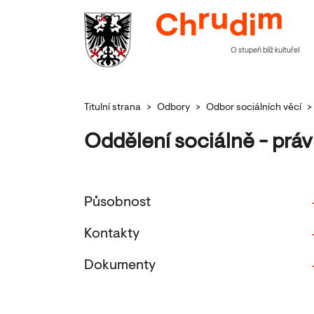
O stupeň blíž kultuře!
Titulní strana
>
Odbory
>
Odbor sociálních věcí
>
Oddělení sociálně - prá
Působnost
Kontakty
Dokumenty