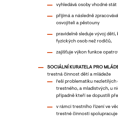
vyhledává osoby vhodné stát s
přijímá a následně zpracovává
osvojiteli a pěstouny
pravidelně sleduje vývoj dětí,
fyzických osob než rodičů,
zajišťuje výkon funkce opatro
SOCIÁLNÍ KURATELA PRO MLÁD
trestná činnost dětí a mládeže
řeší problematiku nezletilých d
trestného, a mladistvých, u ni
případně kteří se dopustili př
v rámci trestního řízení ve v
trestné činnosti spolupracuje